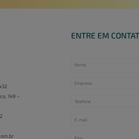
ENTRE EM CONTA
 432
co, 149 –
22
com.br