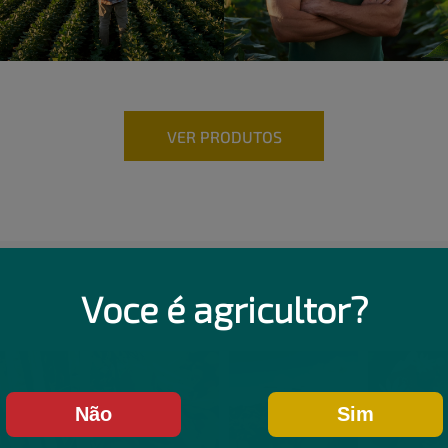
VER PRODUTOS
Voce é agricultor?
Não
Sim