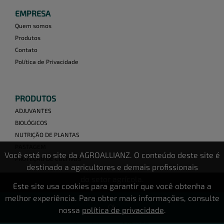
EMPRESA
Quem somos
Produtos
Contato
Política de Privacidade
PRODUTOS
ADJUVANTES
BIOLÓGICOS
NUTRIÇÃO DE PLANTAS
PASTAGEM
Você está no site da AGROALLIANZ. O conteúdo deste site é
PROTEÇÃO DE CULTIVOS
destinado a agricultores e demais profissionais
do setor agrícola.
Este site usa cookies para garantir que você obtenha a
SAIBA MAIS SOBRE A DVA AGRO
melhor experiência. Para obter mais informações, consulte
Ok
nossa
política de privacidade
.