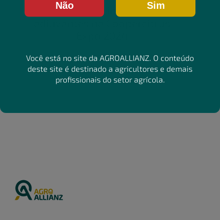
Não
Sim
Agroallianz inova com
adjuvantes na Coopercitrus
Expo 2024
Você está no site da AGROALLIANZ. O conteúdo
deste site é destinado a agricultores e demais
profissionais do setor agrícola.