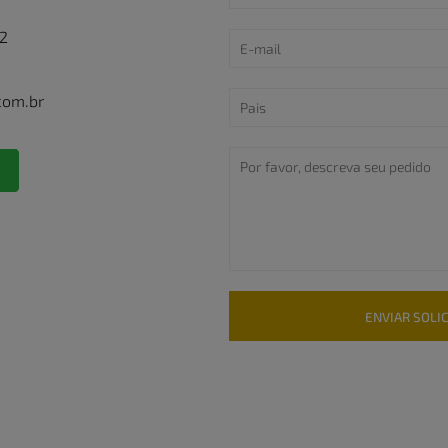
22
com.br