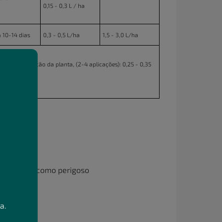
0,15 - 0,3 L / ha
 10-14 dias
0,3 - 0,5 L/ha
1,5 - 3,0 L/ha
até a finalização da planta, (2-4 aplicações): 0,25 - 0,35
IGAÇÃO
06
assificado como perigoso
a.