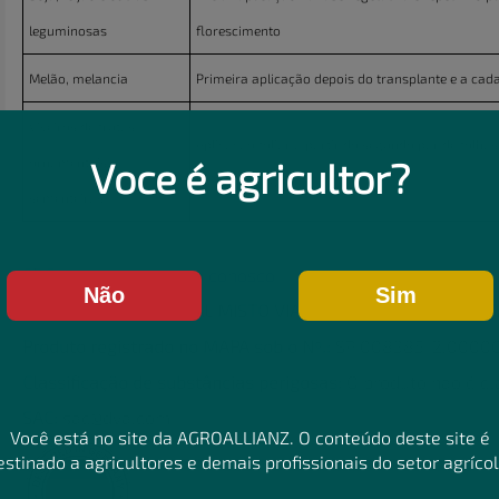
leguminosas
florescimento
Melão, melancia
Primeira aplicação depois do transplante e a cada
Viveiros de frutas,
Aplicação foliar a partir do segundo par de folhas 
Voce é agricultor?
ornamentais e
L/100 L de água
sementeiras
FDS:
Entre em contato conosco
Não
Sim
FERTILIZANTE MINERAL MISTO VIA FOLIAR E VIA FERTIRR
Produto registrado no MAPA sob o Nº.:
SP 008385-2.0000
Classificação de substâncias perigosas:
O produto não é cl
SAC:
sac@dva.com
Você está no site da AGROALLIANZ. O conteúdo deste site é
estinado a agricultores e demais profissionais do setor agrícol