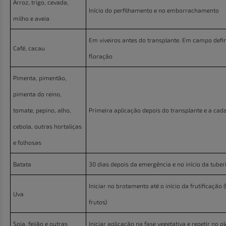
Arroz, trigo, cevada,
Início do perfilhamento e no emborrachamento
milho e aveia
Em viveiros antes do transplante. Em campo defin
Café, cacau
floração
Pimenta, pimentão,
pimenta do reino,
tomate, pepino, alho,
Primeira aplicação depois do transplante e a cada
cebola, outras hortaliças
e folhosas
Batata
30 dias depois da emergência e no início da tube
Iniciar no brotamento até o início da frutificação
Uva
frutos)
Soja, feijão e outras
Iniciar aplicação na fase vegetativa e repetir no p