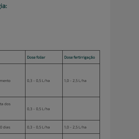
ia:
Dose foliar
Dose fertirrigação
cimento
0,3 - 0,5 L/ha
1,0 - 2,5 L/ha
ta dos
0,3 - 0,5 L/ha
0 dias
0,3 - 0,5 L/ha
1,0 - 2,5 L/ha