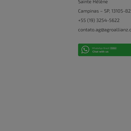
Sainte Hélène
Campinas – SP, 13105-8
+55 (19) 3254-5622
contato.ag@agroallianz.